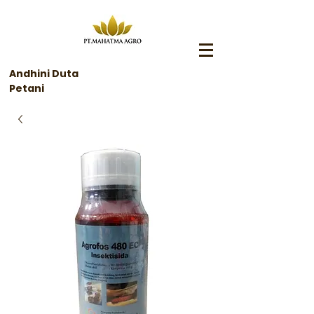
Andhini Duta
Petani