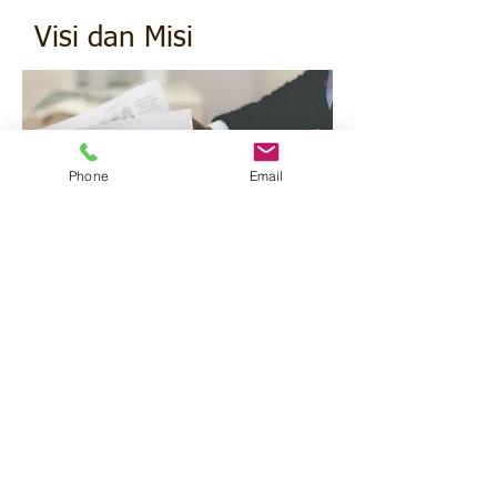
Visi dan Misi
Phone
Email
Suatu perusahaan yang memiliki integritas
yang tinggi pasti memiliki visi dan misi
dalam menjalankan bisnis didalamnya.
Sehingga mampu mendapatkan reward dari
client yg memuaskan.
Baca Selengkapnya
Profil Perusahaan
Katalog Produk
Pemesanan
Kontak
Karir