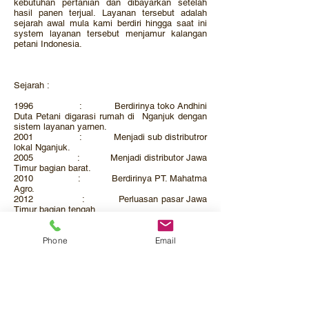
kebutuhan pertanian dan dibayarkan setelah
hasil panen terjual. Layanan tersebut adalah
sejarah awal mula kami berdiri hingga saat ini
system layanan tersebut menjamur kalangan
petani Indonesia.
Sejarah :
1996 : Berdirinya toko Andhini
Duta Petani digarasi rumah di Nganjuk dengan
sistem layanan yarnen.
2001 : Menjadi sub distributror
lokal Nganjuk.
2005 : Menjadi distributor Jawa
Timur bagian barat.
2010 : Berdirinya PT. Mahatma
Agro.
2012 : Perluasan pasar Jawa
Timur bagian tengah.
2015 : Menjadi distributor
wilayah Jawa Timur – Bali hingga sekarang.
Phone
Email
Profil Perusahaan
Katalog Produk