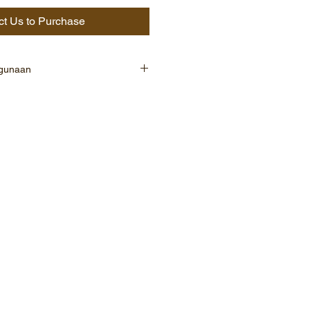
ct Us to Purchase
ggunaan
pupuk organik padat yang
 laut.
ra lengkap makro maupun mikro
 bahan lain seperti
in,trehalase dan asam amino.