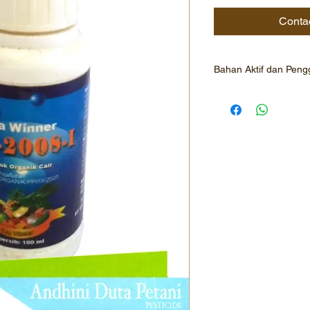
Conta
Bahan Aktif dan Pen
Alga 2008 -I adalah 
berbahan baku rumput
mengandung unsur ha
serta beberapa macam
sitikinin,betain,vitam