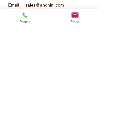
Email sales@andhini.com
Phone
Email
Bahan Aktif dan Penggunaan
ARJUNA 200 EC (umum)
klorfenapir (chlorfenapyr) : 200 g/l
Insektisida racun kontak dan labung
berbentuk pekatan yang dapat
Profil Perusahaan
diemulsikan.
Katalog Produk
Pemesanan
Cabai : ulat grayak Spodoptera litura,
Kontak
hama trips Thrips parvispinus, kutu daun
Karir
Myzus persicae (Penyemprotan volume
tinggi : 1 - 1,5 ml/l)
©2020 PT.Mahatma Agro