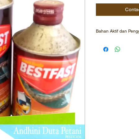
Conta
Bahan Aktif dan Pen
BESTFAST 250 EC
DOWNLOAD BROC
Nomor Registrasi :
Informasi
Insektisida racun k
pekatan yang dapat
untuk mengendalika
Exlgua pada tanam
Keunggulan Produk
Berdaya kerja m
hama mulai dari 