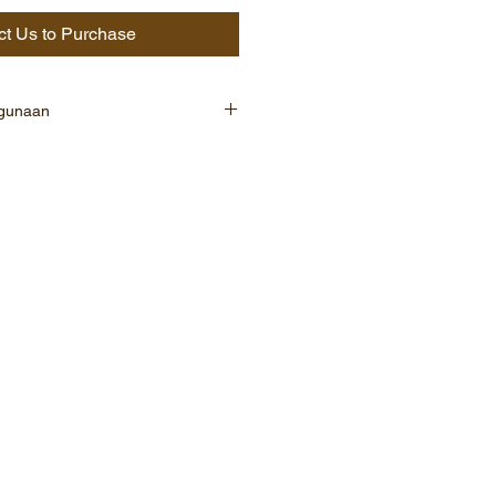
ct Us to Purchase
ggunaan
HURE
 RI.010101.2012.4424
ontak dan lambung berbentuk
 diemulsikan berwarna kuning
n hama ulat grayakSpodoptera
an bawang merah.
enyeluruh dapat mengendalikan
telur, larva sampai dengan