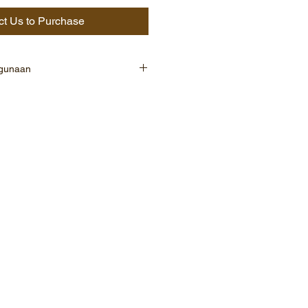
ct Us to Purchase
ggunaan
(umum)
robin) : 200 g/l
azole) : 80 g/l
g bersifat protektif dan kuratif
spensi
 pelepah Rhizoctonia solani
tinggi : 2 ml/l)