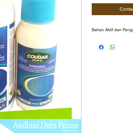
Conta
Bahan Aktif dan Pen
COUGAR 200/80 SC 
azoksistrobin (azoxyst
siprokonazol (cyprocon
Fungisida sistemik yan
berbentuk pekatan su
Padi : penyakit hawar
(Penyemprotan volume 