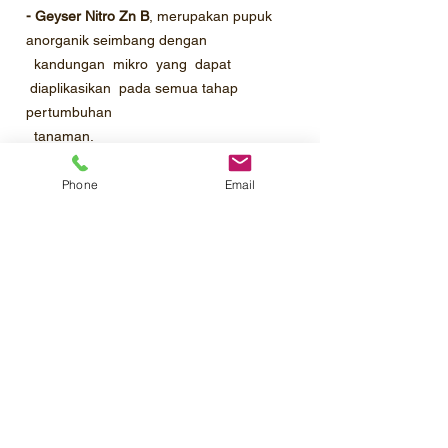
- Geyser Nitro Zn B
, merupakan pupuk
anorganik seimbang dengan
kandungan mikro yang dapat
diaplikasikan pada semua tahap
pertumbuhan
tanaman.
- Geyser Nitro Zn B
, dapat meningkatkan
jumlah hasil tanaman menjadi lebih
Phone
Email
tinggi.
- Geyser Nitro Zn B
dapat digunakan
untuk meningkatkan kualitas tanaman.
Profil Perusahaan
Katalog Produk
Pemesanan
Kontak