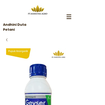
Andhini Duta
Petani