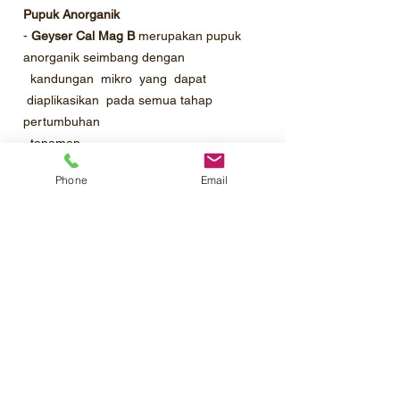
Pupuk Anorganik
-
Geyser Cal Mag B
merupakan pupuk
anorganik seimbang dengan
kandungan mikro yang dapat
diaplikasikan pada semua tahap
pertumbuhan
tanaman.
- Geyser Cal Mag B
dapat meningkatkan
Phone
Email
jumlah hasil tanaman menjadi lebih
tinggi.
- Geyser Cal Mag B
dapat digunakan
untuk meningkatkan kualitas tanaman.
Profil Perusahaan
Katalog Produk
Pemesanan