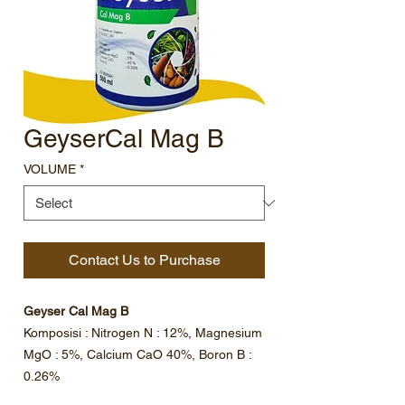
GeyserCal Mag B
VOLUME
*
Contact Us to Purchase
Geyser Cal Mag B
Komposisi : Nitrogen N : 12%, Magnesium
MgO : 5%, Calcium CaO 40%, Boron B :
0.26%