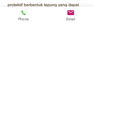
protektif berbentuk tepung yang dapat
disuspensikan, untuk mengendalikan
penyakit Bercak Ungu (Alternaria Porri)
Phone
Email
pada tanaman bawang merah.
Profil Perusahaan
Katalog Produk
Pemesanan
Kontak
Karir
©2020 PT.Mahatma Agro