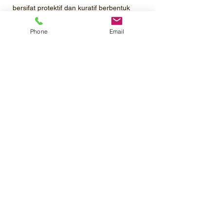
bersifat protektif dan kuratif berbentuk
pekatan yang dapat diemulsikan untuk
mengendalikan penyakit hawar pelepah
Phone
Email
(Rhizoctonia solani) pada tanaman padi
Profil Perusahaan
Katalog Produk
Pemesanan
Kontak
Karir
©2020 PT.Mahatma Agro