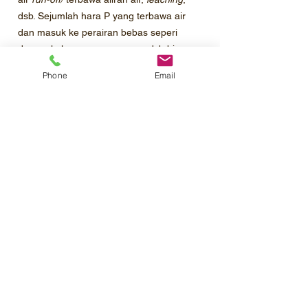
dsb. Sejumlah hara P yang terbawa air
dan masuk ke perairan bebas seperi
danau, kolam penampungan, dsb bisa
menyebabkan timbulnya masalah
algae
Phone
Email
booming
(tumbuhnya alga/ ganggang
yang berlebih), sehingga mengganggu
keseimbangan ekosistem lokal.
REKOMENDASI PEMUPUKAN
Dengan beragamnya kebutuhan tanaman
atas unsur hara P, Pupuk TSP memiliki
jangkauan akses dipakai yang cukup luas.
Hampir setiap tanaman budidaya
memerlukan unsur hara P. Yang berbeda
di dosis per jenis tanaman, hal ini karena
ada beberapa faktor yang
mempengaruhinya.
Silahkan mengecek rekomendasi
pemupukan berdasarkan jenis tanaman.