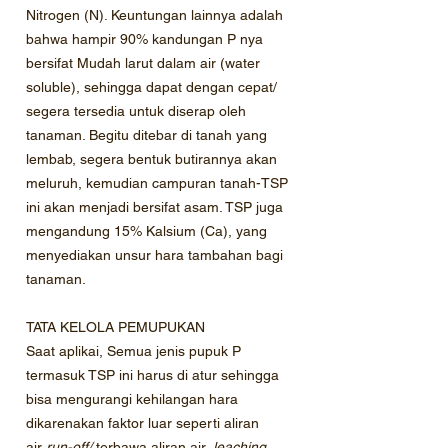
Nitrogen (N). Keuntungan lainnya adalah
bahwa hampir 90% kandungan P nya
bersifat Mudah larut dalam air (water
soluble), sehingga dapat dengan cepat/
segera tersedia untuk diserap oleh
tanaman. Begitu ditebar di tanah yang
lembab, segera bentuk butirannya akan
meluruh, kemudian campuran tanah-TSP
ini akan menjadi bersifat asam. TSP juga
mengandung 15% Kalsium (Ca), yang
menyediakan unsur hara tambahan bagi
tanaman.
TATA KELOLA PEMUPUKAN
Saat aplikai, Semua jenis pupuk P
termasuk TSP ini harus di atur sehingga
bisa mengurangi kehilangan hara
dikarenakan faktor luar seperti aliran
air
run-off/
terbawa aliran air,
leaching
,