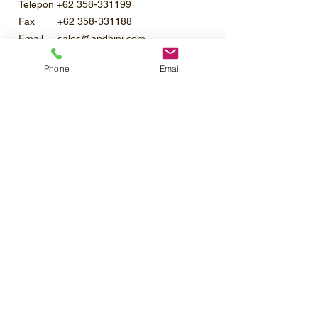
Telepon +62 358-331199
Fax +62 358-331188
Email sales@andhini.com
Phone
Email
Bahan Aktif dan Penggunaan
Herbisida pra tumbuh dan pasca tumbuh
yang bekerja secara sistemik dan selektif,
larut dalam air untuk mengendalikan
gulma berdaun lebar, berdaun sempit dan
Profil Perusahaan
teki di pertanaman padi sawah dengan
Katalog Produk
sistem TAPIN & TABELA
Pemesanan
Kontak
Karir
©2020 PT.Mahatma Agro