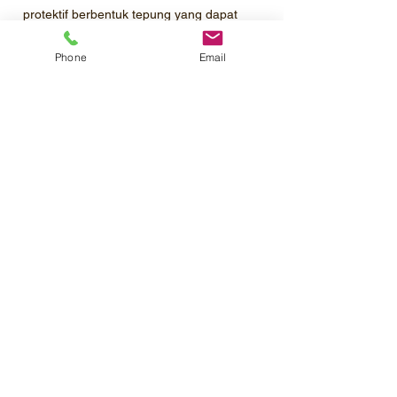
protektif berbentuk tepung yang dapat
disuspensikan untuk mengendalikan
penyakit Busuk Daun (Phytophtora
Phone
Email
infestans) pada tanaman kentang.
Profil Perusahaan
Katalog Produk
Pemesanan
Kontak
Karir
©2020 PT.Mahatma Agro