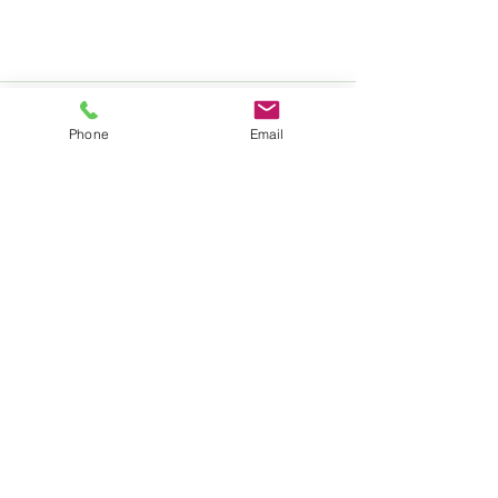
Phone
Email
See All
Recent Posts